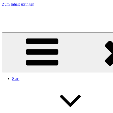
Zum Inhalt springen
Freiräume
Planungsbüro für Grünraum . Stadtraum . Partizipation
Start